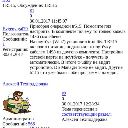
RSS
TR515, Обсуждение: TR515
#1
0
30.01.2017 11:45:07
Приобрел очередной tr515. Помогите плз
Evgeny gal79
настроить. В комплекте почему-то только кабель
Пользователь
1436 сом-ethenet.
Сообщений:
На ноутбук (Win7) установил tr-utility. TR515
1
включил питание, подключил к ноутбуку
Регистрация:
кабелем 1498 из другого комплекта. Настройки
30.01.2017
сетевой карты на ноутбуке - получать ip
автоматически. В итоге tr-utility не видит
устройство. DS Manager тоже не видит. Другие
tr515 что уже были - обе программы находят.
Алексей Техподдержка
#2
0
30.01.2017 12:28:34
Тема перенесена в
соответствующий раздел
.
Администратор
Алексей Техподдержка
Сообщений:
566