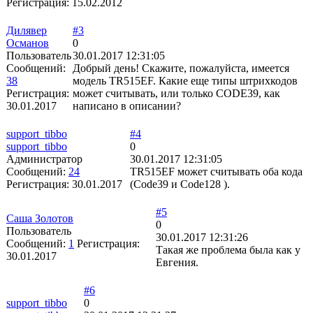
Регистрация:
15.02.2012
Дилявер
#3
Османов
0
Пользователь
30.01.2017 12:31:05
Сообщений:
Добрый день! Скажите, пожалуйста, имеется
38
модель TR515EF. Какие еще типы штрихкодов
Регистрация:
может считывать, или только CODE39, как
30.01.2017
написано в описании?
support_tibbo
#4
support_tibbo
0
Администратор
30.01.2017 12:31:05
Сообщений:
24
TR515EF может считывать оба кода
Регистрация:
30.01.2017
(Code39 и Code128 ).
#5
Саша Золотов
0
Пользователь
30.01.2017 12:31:26
Сообщений:
1
Регистрация:
Такая же проблема была как у
30.01.2017
Евгения.
#6
support_tibbo
0