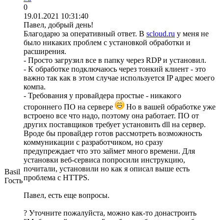
0
19.01.2021 10:31:40
Павел, добрый день!
Благодарю за оперативный ответ. В
scloud.ru
у меня не
было никаких проблем с установкой обработки и
расширения.
- Просто загрузил все в папку через RDP и установил.
- К обработке подключаюсь через тонкий клиент - это
важно так как в этом случае используется IP адрес моего
компа.
- Требования у провайдера простые - никакого
стороннего ПО на сервере
Но в вашей обработке уже
встроено все что надо, поэтому она работает. ПО от
других поставщиков требует установить dll на сервер.
Вроде бы провайдер готов рассмотреть возможность
коммуникации с разработчиком, но сразу
предупреждает что это займет много времени. Для
установки веб-сервиса попросили инструкцию,
почитали, установили но как я описал выше есть
Basil
проблема с HTTPS.
Гость
Павел, есть еще вопросы.
? Уточните пожалуйста, можно как-то донастроить