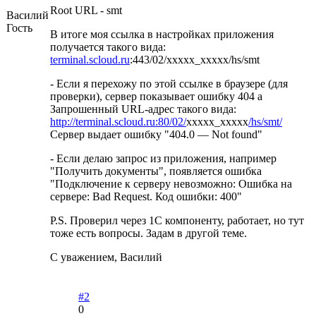
Root URL - smt
Василий
Гость
В итоге моя ссылка в настройках приложения
получается такого вида:
terminal.scloud.ru
:443/02/xxxxx_xxxxx/hs/smt
- Если я перехожу по этой ссылке в браузере (для
проверки), сервер показывает ошибку 404 а
Запрошенный URL-адрес такого вида:
http://terminal.scloud.ru:80/02/
xxxxx_xxxxx
/hs/smt/
Сервер выдает ошибку "404.0 — Not found"
- Если делаю запрос из приложения, например
"Получить документы", появляется ошибка
"Подключение к серверу невозможно: Ошибка на
сервере: Bad Request. Код ошибки: 400"
P.S. Проверил через 1С компоненту, работает, но тут
тоже есть вопросы. Задам в другой теме.
С уважением, Василий
#2
0