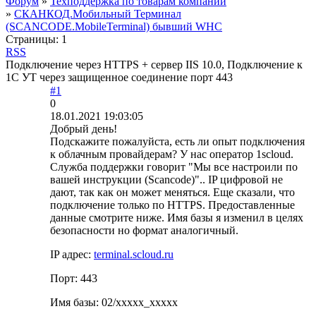
Форум
»
Техподдержка по товарам компании
»
СКАНКОД.Мобильный Терминал
(SCANCODE.MobileTerminal) бывший WHC
Страницы:
1
RSS
Подключение через HTTPS + сервер IIS 10.0, Подключение к
1С УТ через защищенное соединение порт 443
#1
0
18.01.2021 19:03:05
Добрый день!
Подскажите пожалуйста, есть ли опыт подключения
к облачным провайдерам? У нас оператор 1scloud.
Служба поддержки говорит "Мы все настроили по
вашей инструкции (Scancode)".. IP цифровой не
дают, так как он может меняться. Еще сказали, что
подключение только по HTTPS. Предоставленные
данные смотрите ниже. Имя базы я изменил в целях
безопасности но формат аналогичный.
IP адрес:
terminal.scloud.ru
Порт: 443
Имя базы: 02/xxxxx_xxxxx