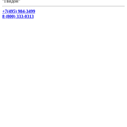
"Гвидон"
+7(495) 984-3499
8 (800) 333-0313