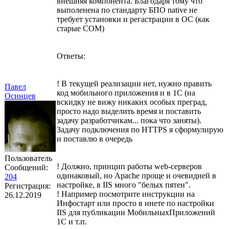
внешняя компонента. Благодаря тому что
выполенена по стандарту БПО native не
требует установки и регастрации в ОС (как
старые COM)
Ответы:
! В текущей реализации нет, нужно править
Павел
код мобильного приложения и в 1С (на
Осинцев
вскидку не вижу никаких особых преград,
просто надо выделить время и поставить
задачу разработчикам... пока что заняты).
Задачу подключения по HTTPS я сформулирую
и поставлю в очередь
Пользователь
! Должно, принцип работы web-серверов
Сообщений:
одинаковый, но Apache проще и очевидней в
204
настройке, в IIS много "белых пятен".
Регистрация:
! Например посмотрите инструкции на
26.12.2019
Инфостарт или просто в инете по настройки
IIS для публикации МобильныхПриложений
1С и т.п.