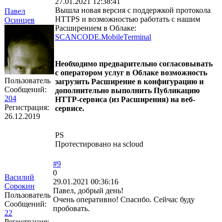
27.01.2021 12:38:41
Вышла новая версия с поддержкой протокола
Павел
HTTPS и возможностью работать с нашим
Осинцев
Расширением в Облаке:
SCANCODE.MobileTerminal
Необходимо предварительно согласовывать
с оператором услуг в Облаке возможность
Пользователь
загрузить Расширение в конфигурацию и
Сообщений:
дополнительно выполнить Публикацию
204
HTTP-сервиса (из Расширения) на веб-
Регистрация:
сервисе.
26.12.2019
PS
Протестировано на scloud
#9
0
Василий
29.01.2021 00:36:16
Сорокин
Павел, добрый день!
Пользователь
Очень оперативно! Спасибо. Сейчас буду
Сообщений:
пробовать.
22
Регистрация: