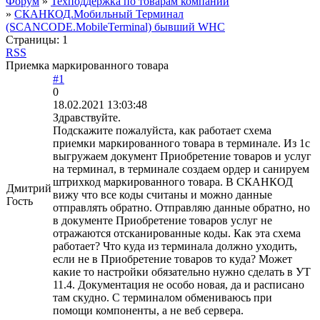
Форум
»
Техподдержка по товарам компании
»
СКАНКОД.Мобильный Терминал
(SCANCODE.MobileTerminal) бывший WHC
Страницы:
1
RSS
Приемка маркированного товара
#1
0
18.02.2021 13:03:48
Здравствуйте.
Подскажите пожалуйста, как работает схема
приемки маркированного товара в терминале. Из 1с
выгружаем документ Приобретение товаров и услуг
на терминал, в терминале создаем ордер и санируем
штрихкод маркированного товара. В СКАНКОД
Дмитрий
вижу что все коды считаны и можно данные
Гость
отправлять обратно. Отправляю данные обратно, но
в документе Приобретение товаров услуг не
отражаются отсканированные коды. Как эта схема
работает? Что куда из терминала должно уходить,
если не в Приобретение товаров то куда? Может
какие то настройки обязательно нужно сделать в УТ
11.4. Документация не особо новая, да и расписано
там скудно. С терминалом обмениваюсь при
помощи компоненты, а не веб сервера.