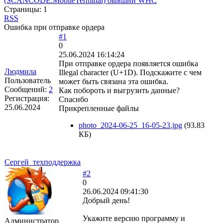
(SCANCODE.MobileTerminal) бывший WHC
Страницы:
1
RSS
Ошибка при отправке ордера
#1
0
25.06.2024 16:14:24
При отправке ордера появляется ошибка
Людмила
Illegal character (U+1D). Подскажите с чем
Пользователь
может быть связана эта ошибка.
Сообщений:
2
Как побороть и выгрузить данные?
Регистрация:
Спасибо
25.06.2024
Прикрепленные файлы
photo_2024-06-25_16-05-23.jpg
(93.83
КБ)
Сергей_техподдержка
#2
0
26.06.2024 09:41:30
Добрый день!
Укажите версию программу и
Администратор