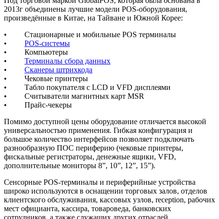
Под торговой маркой GlobalPOS, которая была основана в
2013г объединены лучшие модели POS-оборудования,
произведённые в Китае, на Тайване и Южной Корее:
• Стационарные и мобильные POS терминалы
•
POS-системы
• Компьютеры
•
Терминалы сбора данных
•
Сканеры штрихкода
• Чековые принтеры
• Табло покупателя с LCD и VFD дисплеями
• Считыватели магнитных карт MSR
• Прайс-чекеры
Помимо доступной цены оборудование отличается высокой
универсальностью применения. Гибкая конфигурация и
большое количество интерфейсов позволяет подключать
разнообразную ПОС периферию (чековые принтеры,
фискальные регистраторы, денежные ящики, VFD,
дополнительные мониторы 8”, 10”, 12”, 15”).
Сенсорные POS-терминалы и периферийные устройства
широко используются в оснащении торговых залов, отделов
клиентского обслуживания, кассовых узлов, reception, рабочих
мест официанта, кассира, товароведа, банковских
сотрудников, а также служащих других отраслей.