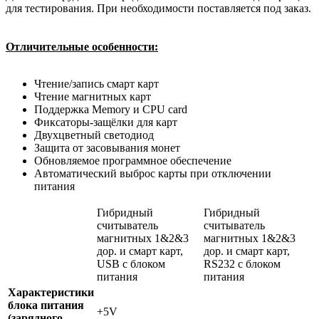
для тестирования. При необходимости поставляется под заказ.
Отличительные особенности:
Чтение/запись смарт карт
Чтение магнитных карт
Поддержка Memory и CPU card
Фиксаторы-защёлки для карт
Двухцветный светодиод
Защита от засовывания монет
Обновляемое программное обеспечение
Автоматический выброс карты при отключении
питания
Гибридный
Гибридный
считыватель
считыватель
магнитных 1&2&3
магнитных 1&2&3
дор. и смарт карт,
дор. и смарт карт,
USB с блоком
RS232 с блоком
питания
питания
Характеристики
блока питания
+5V
(зарядного