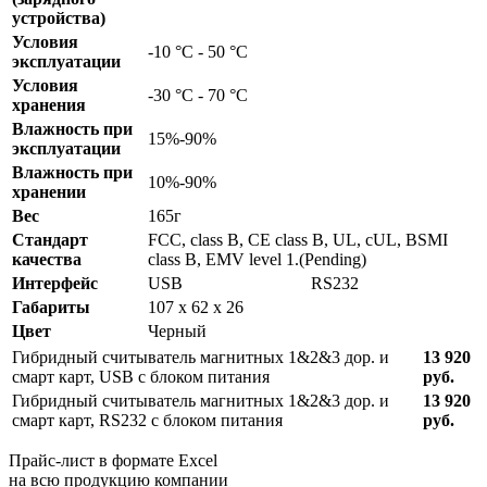
устройства)
Условия
-10 °С - 50 °С
эксплуатации
Условия
-30 °С - 70 °С
хранения
Влажность при
15%-90%
эксплуатации
Влажность при
10%-90%
хранении
Вес
165г
Стандарт
FCC, class B, CE class B, UL, cUL, BSMI
качества
class B, EMV level 1.(Pending)
Интерфейс
USB
RS232
Габариты
107 x 62 x 26
Цвет
Черный
Гибридный считыватель магнитных 1&2&3 дор. и
13 920
смарт карт, USB с блоком питания
руб.
Гибридный считыватель магнитных 1&2&3 дор. и
13 920
смарт карт, RS232 с блоком питания
руб.
Прайс-лист в формате Excel
на всю продукцию компании