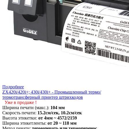
Подробнее
ZX420i/420i+; 430i/430i+ - Промышленный термо/
термотрансферный принтер штрихкодов
Уже в продаже !
Ширина печати (макс.):
104 мм
Скорость печати:
15.2см/сек,
10.2см/сек
Высота этикетки:
от
4мм ~ 4572/2159
Ширина этикетленты:
от 20 ~ 118 мм
Метод печати:
термопечать или термоперенос