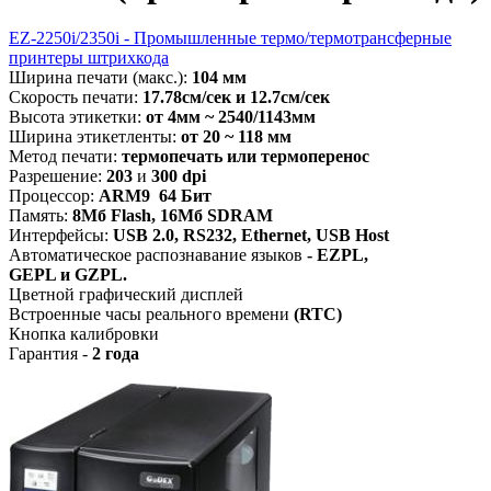
EZ-2250i/2350i - Промышленные термо/термотрансферные
принтеры штрихкода
Ширина печати (макс.):
104 мм
Скорость печати:
17.78см/сек и 12.7см/сек
Высота этикетки:
от
4мм ~ 2540/1143мм
Ширина этикетленты:
от 20 ~ 118 мм
Метод печати:
термопечать или термоперенос
Разрешение:
203
и
300 dpi
Процессор:
ARM9 64 Бит
Память:
8Мб Flash, 16Мб SDRAM
Интерфейсы:
USB 2.0, RS232, Ethernet
, USB Host
Автоматическое распознавание языков
- EZPL,
GEPL и GZPL.
Цветной графический дисплей
Встроенные часы реального времени
(RTC)
Кнопка калибровки
Гарантия -
2 года