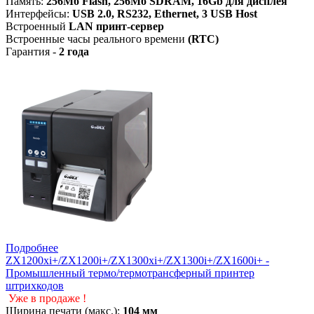
Память:
256Мб Flash, 256Мб SDRAM, 16Gb для дисплея
Интерфейсы:
USB 2.0, RS232, Ethernet
, 3 USB Host
Встроенный
LAN принт-сервер
Встроенные часы реального времени
(RTC)
Гарантия -
2 года
Подробнее
ZX1200xi+/ZX1200i+/ZX1300xi+/ZX1300i+/ZX1600i+ -
Промышленный термо/термотрансферный принтер
штрихкодов
Уже в продаже !
Ширина печати (макс.):
104 мм