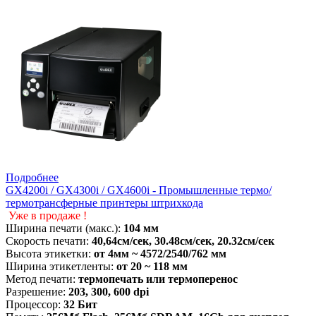
Подробнее
GX4200i / GX4300i / GX4600i - Промышленные термо/
термотрансферные принтеры штрихкода
Уже в продаже !
Ширина печати (макс.):
104 мм
Скорость печати:
40,64см/сек, 30.48см/сек,
20.32см/сек
Высота этикетки:
от
4мм ~ 4572/2540/762 мм
Ширина этикетленты:
от 20 ~ 118 мм
Метод печати:
термопечать или термоперенос
Разрешение:
203, 300,
600 dpi
Процессор:
32 Бит