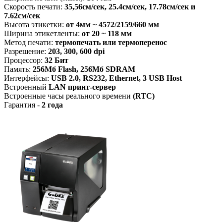
Скорость печати:
35,56см/сек, 25.4см/сек,
17.78см/сек и
7.62см/сек
Высота этикетки:
от
4мм ~ 4572/2159/660 мм
Ширина этикетленты:
от 20 ~ 118 мм
Метод печати:
термопечать или термоперенос
Разрешение:
203, 300,
600 dpi
Процессор:
32 Бит
Память:
256Мб Flash, 256Мб SDRAM
Интерфейсы:
USB 2.0, RS232, Ethernet
, 3 USB Host
Встроенный
LAN принт-сервер
Встроенные часы реального времени
(RTC)
Гарантия -
2 года