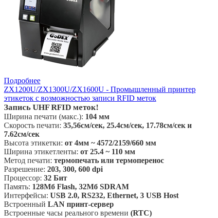
Подробнее
ZX1200U/ZX1300U/ZX1600U - Промышленный принтер
этикеток с возможностью записи RFID меток
Запись UHF RFID меток!
Ширина печати (макс.):
104 мм
Скорость печати:
35,56см/сек, 25.4см/сек,
17.78см/сек и
7.62см/сек
Высота этикетки:
от
4мм ~ 4572/2159/660 мм
Ширина этикетленты:
от 25.4 ~ 110 мм
Метод печати:
термопечать или термоперенос
Разрешение:
203, 300,
600 dpi
Процессор:
32 Бит
Память:
128Мб Flash, 32Мб SDRAM
Интерфейсы:
USB 2.0, RS232, Ethernet
, 3 USB Host
Встроенный
LAN принт-сервер
Встроенные часы реального времени
(RTC)