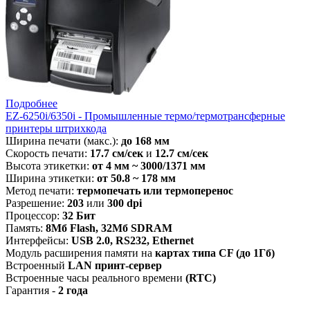
Подробнее
EZ-6250i/6350i - Промышленные термо/термотрансферные
принтеры штрихкода
Ширина печати (макс.):
до 168 мм
Скорость печати:
17.7 см/сек
и
12.7 см/сек
Высота этикетки:
от 4 мм ~ 3000/1371 мм
Ширина этикетки:
от 50.8 ~ 178 мм
Метод печати:
термопечать или термоперенос
Разрешение:
203
или
300 dpi
Процессор:
32 Бит
Память:
8Мб Flash, 32Мб SDRAM
Интерфейсы:
USB 2.0, RS232, Ethernet
Модуль расширения памяти на
картах типа CF (до 1Гб)
Встроенный
LAN принт-сервер
Встроенные часы реального времени
(RTC)
Гарантия -
2 года