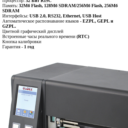
Процессор:
32 Бит RISC
Память:
32Мб Flash, 128Мб SDRAM/
256Мб Flash, 256Мб
SDRAM
Интерфейсы:
USB 2.0, RS232, Ethernet
, USB Host
Автоматическое распознавание языков
- EZPL, GEPL и
GZPL.
Цветной графический дисплей
Встроенные часы реального времени
(RTC)
Кнопка калибровки
Гарантия -
1 год