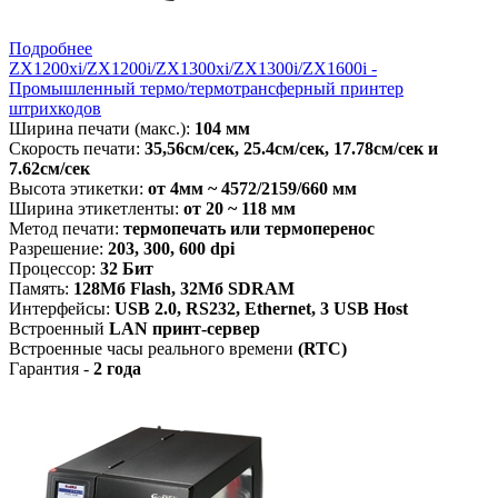
Подробнее
ZX1200xi/ZX1200i/ZX1300xi/ZX1300i/ZX1600i -
Промышленный термо/термотрансферный принтер
штрихкодов
Ширина печати (макс.):
104 мм
Скорость печати:
35,56см/сек, 25.4см/сек,
17.78см/сек и
7.62см/сек
Высота этикетки:
от
4мм ~ 4572/2159/660 мм
Ширина этикетленты:
от 20 ~ 118 мм
Метод печати:
термопечать или термоперенос
Разрешение:
203, 300,
600 dpi
Процессор:
32 Бит
Память:
128Мб Flash, 32Мб SDRAM
Интерфейсы:
USB 2.0, RS232, Ethernet
, 3 USB Host
Встроенный
LAN принт-сервер
Встроенные часы реального времени
(RTC)
Гарантия -
2 года