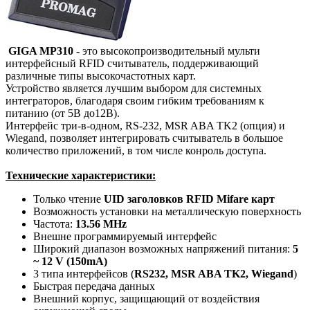
GIGA MP310
- это высокопроизводительный мульти
интерфейсный RFID считыватель, поддерживающий
различные типы высокочастотных карт.
Устройство является лучшим выбором для системных
интеграторов, благодаря своим гибким требованиям к
питанию (от 5В до12В).
Интерфейс три-в-одном, RS-232, MSR ABA TK2 (опция) и
Wiegand, позволяет интегрировать считыватель в большое
количество приложений, в том числе конроль доступа.
Технические характеристики:
Только чтение
UID заголовков RFID Mifare карт
Возможность установки на металлическую поверхность
Частота:
13.56 MHz
Внешне программируемый интерфейс
Широкий диапазон возможных напряжений питания:
5
~ 12 V (150mA)
3 типа интерфейсов (
RS232, MSR ABA TK2, Wiegand
)
Быстрая передача данных
Внешний корпус, защищающий от воздействия