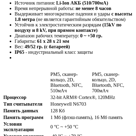
Источник питания:
Li-Ion АКБ (510/700мА)
Время непрерывной работы:
не менее 8 часов
Выдерживает многократные падения и удары
с высоты
1.8 метра
(не является гарантийным обязательством)
Устойчив к электростатическим разрядам
(15kV по
воздуху и 8 kV, при прямом контакте)
Диапазон рабочих температур:
0 ~ +50 гр.
Габариты:
61 x 28 x 21 мм
Вес:
49/52 гр. (с батареей)
IP65
- индустриальный класс защиты
PM5, сканер-
PM5, сканер-
кольцо, 2D,
кольцо, 2D,
Bluetooth, NFC,
Bluetooth, NFC,
510мАч
700мАч
Процессор
32-bit ARM® Cortex®, 120MHz
Тип считывателя
Honeywell N6703
Память данных
128 Кб
Память программ
1 Мб (флэш-память), 16 Мб память
Условия
0 °С ~ +50 °С
эксплуатации