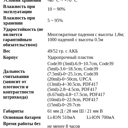
Условия хранения
-40 °С ~ +70 °С
Влажность при
10 ~ 90%
эксплуатации
Влажность при
5 ~ 95%
хранении
Ударостойкость (не
является
Многократные падения с высоты 1,8м;
гарантийным
1000 падений с высоты 0.5м
обязательством)
Вес
49/52 гр. с АКБ
Корпус
Ударопрочный пластик
Code39 (3mil)-6.9~10.7cm, Code39
(5mil)-3.6~18.5cm, Code39
Дальность
(7.5mil)-0~25.1cm, Code39
считывания
(20mil)-0~50cm, UPCA
(зависит от
(13mil)-4~30.5cm, PDF417
плотности и
(5mil)-2.8~4.5cm, PDF417
контрастности
(6.67mil)-4.8~17.5cm, PDF417
штрихкода)
(10mil)-0~22.9cm, PDF417
(15mil)-0~29.7cm
Габариты
61 мм Д / 28 мм Ш / 21 мм В
Основная батарея
Li-ION 510мА
Li-ION 700мА
Время работы без
не менее 8 часов