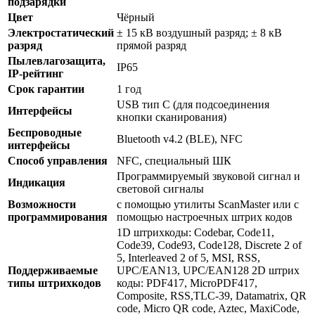
подзарядки
Цвет
Чёрный
Электростатический
± 15 кВ воздушный разряд; ± 8 кВ
разряд
прямой разряд
Пылевлагозащита,
IP65
IP-рейтинг
Срок гарантии
1 год
USB тип C (для подсоединения
Интерфейсы
кнопки сканирования)
Беспроводные
Bluetooth v4.2 (BLE), NFC
интерфейсы
Способ управления
NFC, специальный ШК
Программируемый звуковой сигнал и
Индикация
световой сигналы
Возможности
с помощью утилиты ScanMaster или с
программирования
помощью настроечных штрих кодов
1D штрихкоды: Codebar, Code11,
Code39, Code93, Code128, Discrete 2 of
5, Interleaved 2 of 5, MSI, RSS,
Поддерживаемые
UPC/EAN13, UPC/EAN128 2D штрих
типы штрихкодов
коды: PDF417, MicroPDF417,
Composite, RSS,TLC-39, Datamatrix, QR
code, Micro QR code, Aztec, MaxiCode,