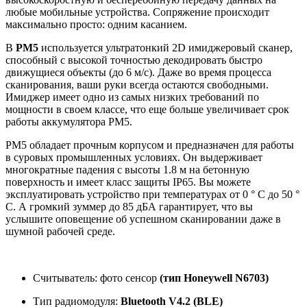
любые мобильные устройства. Сопряжение происходит
максимально просто: одним касанием.
В
РМ5
используется ультратонкий 2D имиджеровый сканер,
способный с высокой точностью декодировать быстро
движущиеся объекты (до 6 м/с). Даже во время процесса
сканирования, ваши руки всегда остаются свободными.
Имиджер имеет одно из самых низких требований по
мощности в своем классе, что еще больше увеличивает срок
работы аккумулятора PM5.
PM5 обладает прочным корпусом и предназначен для работы
в суровых промышленных условиях. Он выдерживает
многократные падения с высоты 1.8 м на бетонную
поверхность и имеет класс защиты IP65. Вы можете
эксплуатировать устройство при температурах от 0 ° C до 50 °
C. А громкий зуммер до 85 дБА гарантирует, что вы
услышите оповещение об успешном сканировании даже в
шумной рабочей среде.
Считыватель:
фото сенсор
(тип Honeywell N6703)
Тип радиомодуля:
Bluetooth V4.2 (BLE)