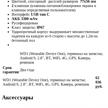
Цветной, сенсорный дисплей размером
77х56 мм
2
клавиши (клавиша питания/блокировки экрана и
клавиша определяемая пользователем)
Интерфейс
USB тип С
АКБ
3300 мАч
Русифицирован
Класс защиты:
IP67
Ударопрочный корпус выдерживает множественные
падения на каждую из 6 сторон с высоты до 1,2м на
бетонный пол
WD1 (Wearable Device One), терминал на запястье,
Android 9, 2.8", BT, WiFi, 4G, GPS, Камера,
ремешок
Срок
Два года
гарантии
62
WD1 (Wearable Device One), терминал на запястье,
036
Android 9, 2.8", BT, WiFi, 4G, GPS, Камера, ремешок
руб.
Аксессуары