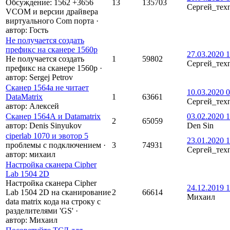
Обсуждение: 1562 +3656
13
135703
Сергей_тех
VCOM и версии драйвера
виртуального Com порта
·
автор:
Гость
Не получается создать
префикс на сканере 1560p
27.03.2020 1
Не получается создать
1
59802
Сергей_тех
префикс на сканере 1560p
·
автор:
Sergej Petrov
Сканер 1564a не читает
10.03.2020 0
DataMatrix
1
63661
Сергей_тех
автор:
Алексей
Сканер 1564А и Datamatrix
03.02.2020 1
2
65059
автор:
Denis Sinyukov
Den Sin
ciperlab 1070 и эвотор 5
23.01.2020 1
проблемы с подключением
·
3
74931
Сергей_тех
автор:
михаил
Настройка сканера Cipher
Lab 1504 2D
Настройка сканера Cipher
24.12.2019 1
Lab 1504 2D на сканирование
2
66614
Михаил
data matrix кода на строку с
разделителями 'GS'
·
автор:
Михаил