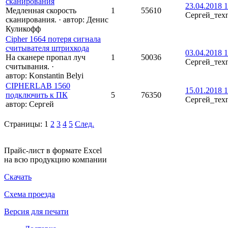
сканирования
23.04.2018 1
Медленная скорость
1
55610
Сергей_тех
сканирования.
·
автор:
Денис
Куликофф
Cipher 1664 потеря сигнала
считывателя штрихкода
03.04.2018 1
На сканере пропал луч
1
50036
Сергей_тех
считывания.
·
автор:
Konstantin Belyi
CIPHERLAB 1560
15.01.2018 1
подключить к ПК
5
76350
Сергей_тех
автор:
Сергей
Страницы:
1
2
3
4
5
След.
Прайс-лист в формате Excel
на всю продукцию компании
Скачать
Схема проезда
Версия для печати