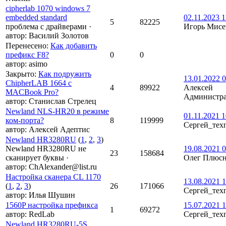
cipherlab 1070 windows 7
embedded standard
02.11.2023 1
5
82225
проблема с драйверами
·
Игорь Мисе
автор:
Василий Золотов
Перенесено
:
Как добавить
префикс F8?
0
0
автор:
asimo
Закрыто
:
Как подружить
13.01.2022 0
ChipherLAB 1664 c
4
89922
Алексей
MACBook Pro?
Администра
автор:
Станислав Стрелец
Newland NLS-HR20 в режиме
01.11.2021 1
ком-порта?
8
119999
Сергей_тех
автор:
Алексей Адептис
Newland HR3280RU
(
1
,
2
,
3
)
Newland HR3280RU не
19.08.2021 0
23
158684
сканирует буквы
·
Олег Плюс
автор:
ChAlexander@list.ru
Настройка сканера CL 1170
13.08.2021 1
(
1
,
2
,
3
)
26
171066
Сергей_тех
автор:
Илья Шушин
1560P настройка префикса
15.07.2021 1
1
69272
автор:
RedLab
Сергей_тех
Newland HR3280RU-5S