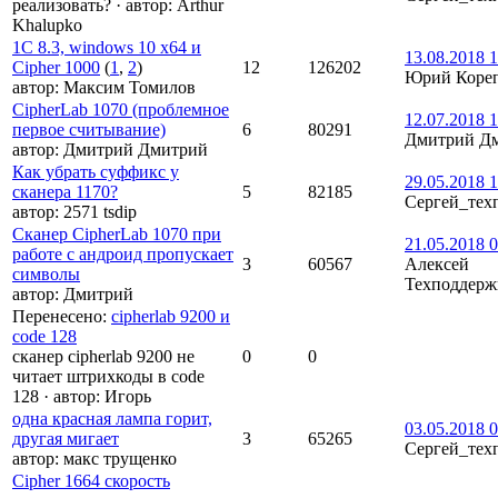
реализовать?
·
автор:
Arthur
Khalupko
1С 8.3, windows 10 x64 и
13.08.2018 1
Cipher 1000
(
1
,
2
)
12
126202
Юрий Коре
автор:
Максим Томилов
CipherLab 1070 (проблемное
12.07.2018 1
первое считывание)
6
80291
Дмитрий Д
автор:
Дмитрий Дмитрий
Как убрать суффикс у
29.05.2018 1
сканера 1170?
5
82185
Сергей_тех
автор:
2571 tsdip
Сканер CipherLab 1070 при
21.05.2018 0
работе с андроид пропускает
3
60567
Алексей
символы
Техподдерж
автор:
Дмитрий
Перенесено
:
cipherlab 9200 и
code 128
сканер cipherlab 9200 не
0
0
читает штрихкоды в code
128
·
автор:
Игорь
одна красная лампа горит,
03.05.2018 0
другая мигает
3
65265
Сергей_тех
автор:
макс трущенко
Cipher 1664 скорость