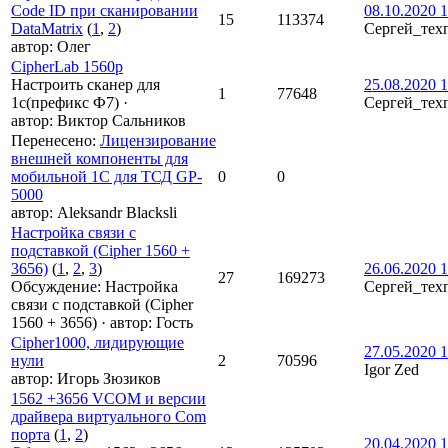
Code ID при сканировании
08.10.2020 1
15
113374
DataMatrix
(
1
,
2
)
Сергей_тех
автор:
Олег
CipherLab 1560p
Настроить сканер для
25.08.2020 1
1
77648
1с(префикс Ф7)
·
Сергей_тех
автор:
Виктор Сальников
Перенесено
:
Лицензирование
внешней компоненты для
мобильной 1С для ТСД GP-
0
0
5000
автор:
Aleksandr Blacksli
Настройка связи с
подставкой (Cipher 1560 +
3656)
(
1
,
2
,
3
)
26.06.2020 1
27
169273
Обсуждение: Настройка
Сергей_тех
связи с подставкой (Cipher
1560 + 3656)
·
автор:
Гость
Cipher1000, лидирующие
27.05.2020 1
нули
2
70596
Igor Zed
автор:
Игорь Зюзиков
1562 +3656 VCOM и версии
драйвера виртуального Com
порта
(
1
,
2
)
20.04.2020 1