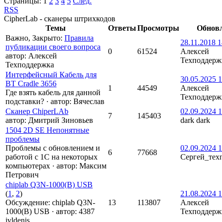
Страницы:
1
2
3
4
5
След.
RSS
CipherLab - сканеры штрихкодов
Темы
Ответы
Просмотры
Обнов
Важно
,
Закрыто
:
Правила
28.11.2018 1
публикации своего вопроса
0
61524
Алексей
автор:
Алексей
Техподдерж
Техподдержка
Интерфейсный Кабель для
30.05.2025 1
BT Cradle 3656
1
44549
Алексей
Где взять кабель для данной
Техподдерж
подставки?
·
автор:
Вячеслав
Сканер ChiperLAb
02.09.2024 1
7
145403
автор:
Дмитрий Зиновьев
dark dark
1504 2D SE Непонятные
проблемы
Проблемы с обновлением и
02.09.2024 1
6
77668
работой с 1С на некоторых
Сергей_тех
компьютерах
·
автор:
Максим
Петрович
chiplab Q3N-1000(B) USB
(
1
,
2
)
21.08.2024 1
Обсуждение: chiplab Q3N-
13
113807
Алексей
1000(B) USB
·
автор:
4387
Техподдерж
ivldenis