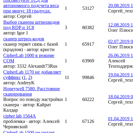
Посоветуйте ТСД для
автономного подсчета веса
20.08.2019 1
1
53127
при минус 18 градусах.
Сергей_тех
автор:
Сергей
Выбор сканера штрихкодов
12.08.2019 1
под RDP и 1С8
3
80382
Олег Плюс
автор:
Igor 1
сканер штрих-кодов
02.07.2019 0
сканер теряет связь с базой
1
65917
Олег Плюс
(крэдлом)
·
автор:
кристи
CipherLab 1000 в режиме
26.06.2019 1
COM
1
63969
Алексей
автор:
3332 Alexandr73Rus
Техподдерж
CipherLab 1170 не добавляет
19.04.2019 1
суффикс
(
1
,
2
)
11
99846
Сергей_тех
автор:
AndreyK
Honeywell 7580. Расстояние
сканирования
18.04.2019 0
Вопрос по поводу настройки
1
60222
Сергей_тех
сканера
·
автор:
Кайрат
Калдар
cipher lab 1564A
01.04.2019 1
проблемка
·
автор:
Алексей
1
67126
Сергей_тех
Чернявский
CipherLab 1500 не читает