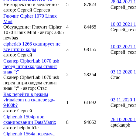
28.04.2021 1
Не корректно и медленно
·
5
87823
Сергей_тех
автор:
Сергей Сергеев
Глючит Cipher 1070 Linux
Mint
10.03.2021 1
Обсуждение: Глючит Cipher
4
84465
Сергей_тех
1070 Linux Mint
·
автор:
3365
newbas
cipherlab 1266 сканирует не
10.02.2021 1
все штрих коды
3
68155
Сергей_тех
автор:
Сергей
Cканер CipherLab 1070 usb
перед штрихкодом ставит
знак ";"
03.12.2020 1
2
58254
Cканер CipherLab 1070 usb
Стас
перед штрихкодом ставит
знак ";"
·
автор:
Стас
Как перейти в режим
virtualcom на сканере gp-
02.11.2020 1
1
61692
9400b?
Сергей_тех
автор:
Сергей
Cipherlab 1504p при
26.10.2020 1
сканировании DataMatrix
8
94662
aptekaupb
автор:
help.buh1c
Cipherlab 1564a передача