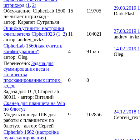
штрихкод
(
1
,
2
)
29.03.2019 1
Обсуждение: CipherLab 1500
15
119705
Dark Flash
не читает штрихкод
·
автор:
Карапет Сутрапьян
Ошибка утилиты настройки
27.03.2019 1
считывателя Cipher1023
(
1
,
2
)
11
104021
andrey_nvkz
автор:
andrey_nvkz
CipherLab 1560(как считать
14.02.2019 1
конфигурацию?)
4
91525
Oleg
автор:
Oleg
Перенесено
:
Задача для
суммирования веса и
количества
просканированных штрих-
0
0
кодов
Задача для ТСД ChiperLab
8001L
·
автор:
Виталий
Сканер для планшета на Win
по блютуз
24.12.2018 1
Модель сканера ШК для
9
102856
Сергей_тех
работы с планшетом по
блютуз.
·
автор:
Сергей
Cipherlab 1662 (настройка
луча сканирования)