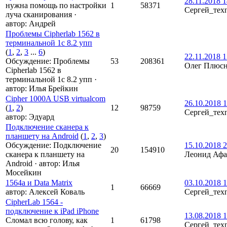
28.11.2018 1
нужна помощь по настройки
1
58371
Сергей_тех
луча сканирования
·
автор:
Андрей
Проблемы Cipherlab 1562 в
терминальной 1с 8.2 упп
(
1
,
2
,
3
...
6
)
22.11.2018 1
Обсуждение: Проблемы
53
208361
Олег Плюс
Cipherlab 1562 в
терминальной 1с 8.2 упп
·
автор:
Илья Брейкин
Cipher 1000A USB virtualcom
26.10.2018 1
(
1
,
2
)
12
98759
Сергей_тех
автор:
Эдуард
Подключение сканера к
планшету на Android
(
1
,
2
,
3
)
Обсуждение: Подключение
15.10.2018 2
20
154910
сканера к планшету на
Леонид Афа
Android
·
автор:
Илья
Мосейкин
1564a и Data Matrix
03.10.2018 1
1
66669
автор:
Алексей Коваль
Сергей_тех
CipherLab 1564 -
подключение к iPad iPhone
13.08.2018 1
Сломал всю голову, как
1
61798
Сергей_тех