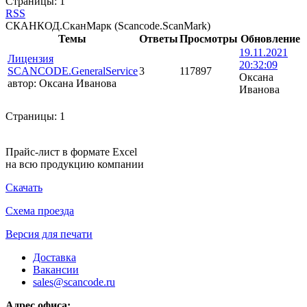
Страницы:
1
RSS
СКАНКОД.СканМарк (Scancode.ScanMark)
Темы
Ответы
Просмотры
Обновление
19.11.2021
Лицензия
20:32:09
SCANCODE.GeneralService
3
117897
Оксана
автор:
Оксана Иванова
Иванова
Страницы:
1
Прайс-лист в формате Excel
на всю продукцию компании
Скачать
Схема проезда
Версия для печати
Доставка
Вакансии
sales@scancode.ru
Адрес офиса: