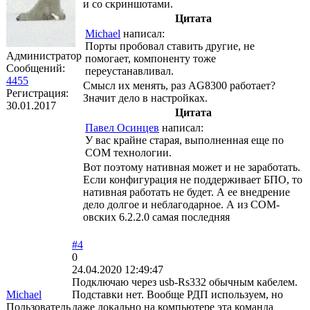
и со скриншотами.
Цитата
Michael
написал:
Порты пробовал ставить другие, не
Администратор
помогает, компоненту тоже
Сообщений:
переустанавливал.
4455
Смысл их менять, раз AG8300 работает?
Регистрация:
Значит дело в настройках.
30.01.2017
Цитата
Павел Осинцев
написал:
У вас крайне старая, выполненная еще по
COM технологии.
Вот поэтому нативная может и не заработать.
Если конфигурация не поддерживает БПО, то
нативная работать не будет. А ее внедрение
дело долгое и неблагодарное. А из СОМ-
овских 6.2.2.0 самая последняя
#4
0
24.04.2020 12:49:47
Подключаю через usb-Rs332 обычным кабелем.
Michael
Подставки нет. Вообще РДП используем, но
Пользователь
даже локально на компьютере эта команда