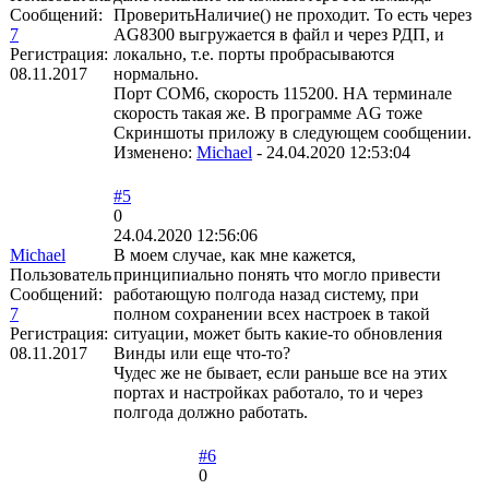
Сообщений:
ПроверитьНаличие() не проходит. То есть через
7
AG8300 выгружается в файл и через РДП, и
Регистрация:
локально, т.е. порты пробрасываются
08.11.2017
нормально.
Порт COM6, скорость 115200. НА терминале
скорость такая же. В программе AG тоже
Скриншоты приложу в следующем сообщении.
Изменено:
Michael
-
24.04.2020 12:53:04
#5
0
24.04.2020 12:56:06
Michael
В моем случае, как мне кажется,
Пользователь
принципиально понять что могло привести
Сообщений:
работающую полгода назад систему, при
7
полном сохранении всех настроек в такой
Регистрация:
ситуации, может быть какие-то обновления
08.11.2017
Винды или еще что-то?
Чудес же не бывает, если раньше все на этих
портах и настройках работало, то и через
полгода должно работать.
#6
0