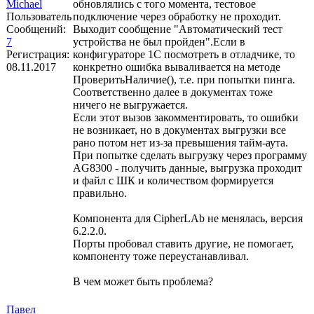
Michael
обновлялись с того момента, тестовое
Пользователь
подключение через обработку не проходит.
Сообщений:
Выходит сообщение "Автоматический тест
7
устройства не был пройден".Если в
Регистрация:
конфигураторе 1С посмотреть в отладчике, то
08.11.2017
конкретно ошибка вываливается на методе
ПроверитьНаличие(), т.е. при попытки пинга.
Соответственно далее в документах тоже
ничего не выгружается.
Если этот вызов закомментировать, то ошибки
не возникает, но в документах выгрузки все
рано потом нет из-за превышения тайм-аута.
При попытке сделать выгрузку через программу
AG8300 - получить данные, выгрузка проходит
и файл с ШК и количеством формируется
правильно.
Компонента для CipherLAb не менялась, версия
6.2.2.0.
Порты пробовал ставить другие, не помогает,
компоненту тоже переустанавливал.
В чем может быть проблема?
Павел