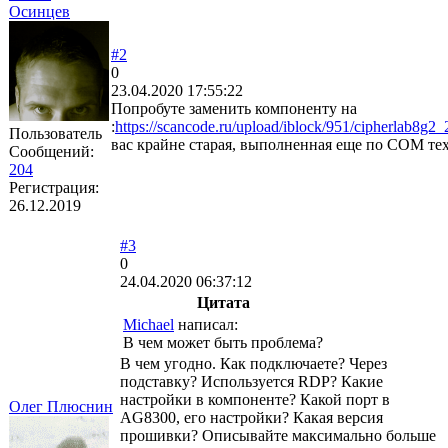
Осинцев
#2
0
23.04.2020 17:55:22
Попробуте заменить компоненту на
:
https://scancode.ru/upload/iblock/951/cipherlab8g2
Пользователь
вас крайне старая, выполненная еще по COM те
Сообщений:
204
Регистрация:
26.12.2019
#3
0
24.04.2020 06:37:12
Цитата
Michael
написал:
В чем может быть проблема?
В чем угодно. Как подключаете? Через
подставку? Используется RDP? Какие
настройки в компоненте? Какой порт в
Олег Плюснин
AG8300, его настройки? Какая версия
прошивки? Описывайте максимально больше