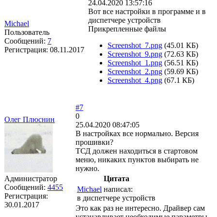
24.04.2020 13:57:16
Вот все настройки в программе и в
диспетчере устройств
Michael
Прикрепленные файлы
Пользователь
Сообщений:
7
Screenshot_7.png
(45.01 КБ)
Регистрация:
08.11.2017
Screenshot_9.png
(72.63 КБ)
Screenshot_1.png
(56.51 КБ)
Screenshot_2.png
(59.69 КБ)
Screenshot_4.png
(67.1 КБ)
#7
0
Олег Плюснин
25.04.2020 08:47:05
В настройках все нормально. Версия
прошивки?
ТСД должен находиться в стартовом
меню, никаких пунктов выбирать не
нужно.
Администратор
Цитата
Сообщений:
4455
Michael
написал:
Регистрация:
в диспетчере устройств
30.01.2017
Это как раз не интересно. Драйвер сам
устанавливает необходимые параметры