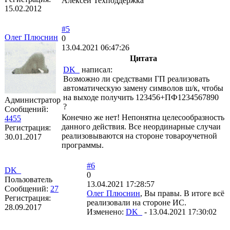
Алексей Техподдержка
15.02.2012
#5
Олег Плюснин
0
13.04.2021 06:47:26
Цитата
DK_
написал:
Возможно ли средствами ГП реализовать
автоматическую замену символов ш/к, чтобы
на выходе получить 123456+ПФ1234567890
Администратор
?
Сообщений:
Конечно же нет! Непонятна целесообразность
4455
данного действия. Все неординарные случаи
Регистрация:
реализовываются на стороне товароучетной
30.01.2017
программы.
#6
DK_
0
Пользователь
13.04.2021 17:28:57
Сообщений:
27
Олег Плюснин
, Вы правы. В итоге всë
Регистрация:
реализовали на стороне ИС.
28.09.2017
Изменено:
DK_
-
13.04.2021 17:30:02