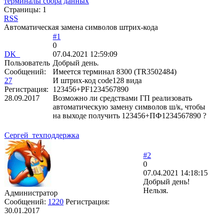
терминалы сбора данных
Страницы:
1
RSS
Автоматическая замена символов штрих-кода
#1
0
DK_
07.04.2021 12:59:09
Пользователь
Добрый день.
Сообщений:
Имеется терминал 8300 (TR3502484)
27
И штрих-код code128 вида
Регистрация:
123456+PF1234567890
28.09.2017
Возможно ли средствами ГП реализовать
автоматическую замену символов ш/к, чтобы
на выходе получить 123456+ПФ1234567890 ?
Сергей_техподдержка
#2
0
07.04.2021 14:18:15
Добрый день!
Нельзя.
Администратор
Сообщений:
1220
Регистрация:
30.01.2017