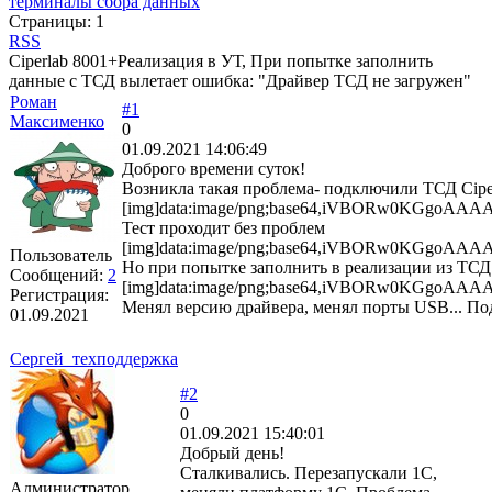
терминалы сбора данных
Страницы:
1
RSS
Ciperlab 8001+Реализация в УТ, При попытке заполнить
данные с ТСД вылетает ошибка: "Драйвер ТСД не загружен"
Роман
#1
Максименко
0
01.09.2021 14:06:49
Доброго времени суток!
Возникла такая проблема- подключили ТСД Ciperl
[img]data:i
Тест проходит без проблем
[img]data:image/png;base64,iVBORw0KGg
Пользователь
Но при попытке заполнить в реализации из ТС
Сообщений:
2
[img]data:image/png;base64,iVBORw0KGgo
Регистрация:
Менял версию драйвера, менял порты USB... Под
01.09.2021
Сергей_техподдержка
#2
0
01.09.2021 15:40:01
Добрый день!
Сталкивались. Перезапускали 1С,
Администратор