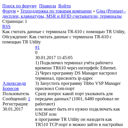
Поиск по форуму
Правила
Войти
Форум
»
Техподдержка по товарам компании
»
Giga (Promag) -
дисплеи, клавиатуры, MSR и RFID считыватели, терминалы
Страницы:
1
RSS
Как считать данные с терминала TR-610 с помощью TR Utility,
Обсуждение: Как считать данные с терминала TR-610 с
помощью TR Utility
#1
0
30.01.2017 11:45:05
1) Подключил терминал учёта рабочего
времени TR610 через интерфейс Ethernet.
2) Через программу DS Manager настроил
терминал, присвоить ip-адрес
Алкександр
3) Запустить программу Tibbo VSP Manager
Борисов
присвоил Com-порт
Пользователь
Сразу вопрос какой порт указывать для
Сообщений:
1
передачи данных? (1001, 6480 пробовал не
Регистрация:
работают)
30.01.2017
или может быть его нужно подключать как
UNDF или
в программе TR Utility он находитя как
TR510 TCP порт и можно зайти в настройки