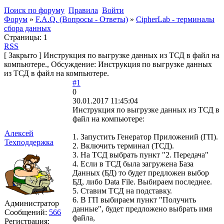
Поиск по форуму
Правила
Войти
Форум
»
F.A.Q. (Вопросы - Ответы)
»
CipherLab - терминалы
сбора данных
Страницы:
1
RSS
[
Закрыто
]
Инструкция по выгрузке данных из ТСД в файл на
компьютере., Обсуждение: Инструкция по выгрузке данных
из ТСД в файл на компьютере.
#1
0
30.01.2017 11:45:04
Инструкция по выгрузке данных из ТСД в
файл на компьютере:
Алексей
1. Запустить Генератор Приложений (ГП).
Техподдержка
2. Включить терминал (ТСД).
3. На ТСД выбрать пункт "2. Передача"
4. Если в ТСД была загружена База
Данных (БД) то будет предложен выбор
БД, либо Data File. Выбираем последнее.
5. Ставим ТСД на подставку.
6. В ГП выбираем пункт "Получить
Администратор
данные", будет предложено выбрать имя
Сообщений:
566
файла,
Регистрация: