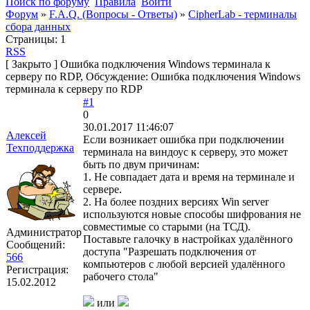
Поиск по форуму
Правила
Войти
Форум
»
F.A.Q. (Вопросы - Ответы)
»
CipherLab - терминалы
сбора данных
Страницы:
1
RSS
[
Закрыто
]
Ошибка подключения Windows терминала к
серверу по RDP, Обсуждение: Ошибка подключения Windows
терминала к серверу по RDP
#1
0
30.01.2017 11:46:07
Алексей
Если возникает ошибка при подключении
Техподдержка
терминала на виндоус к серверу, это может
быть по двум причинам:
1. Не совпадает дата и время на терминале и
сервере.
2. На более поздних версиях Win server
используются новые способы шифрования не
совместимые со старыми (на ТСД).
Администратор
Поставьте галочку в настройках удалённого
Сообщений:
доступа "Разрешать подключения от
566
компьютеров с любой версией удалённого
Регистрация:
рабочего стола"
15.02.2012
или