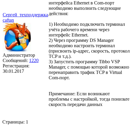
интерфейса Ethernet в Com-порт
необходимо выполнить следующие
действия:
Сергей_техподдержка
caftan
1) Необходимо подключить терминал
учёта рабочего времени через
интерфейс Ethernet.
2) Через программу DS Manager
необходимо настроить терминал
(присвоить ip-адрес, скорость, протокол
Администратор
TCP и т.д.).
Сообщений:
1220
3) Запустить программу Tibbo VSP
Регистрация:
Manager, с помощью которой возможно
30.01.2017
перенаправить трафик TCP в Virtual
Com-порт.
Примечание: Если возникают
проблемы с настройкой, тогда понизьте
скорость передачи данных
Страницы:
1