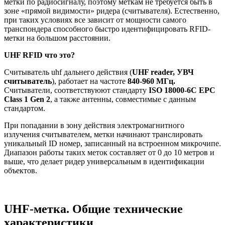
метки по радиосигналу, поэтому меткам не требуется быть в
зоне «прямой видимости» ридера (считывателя). Естественно,
при таких условиях все зависит от мощности самого
транспондера способного быстро идентифицировать RFID-
метки на большом расстоянии.
UHF RFID что это?
Считыватель uhf дальнего действия (
UHF reader, УВЧ
считыватель
), работает на частоте
840-960 МГц.
Считыватели, соответствуюют стандарту
ISO 18000-6C EPC
Class 1 Gen 2
, а также антенны, совместимые с данным
стандартом.
При попадании в зону действия электромагнитного
излучения считывателем, метки начинают транслировать
уникальный ID номер, записанный на встроенном микрочипе.
Диапазон работы таких меток составляет от 0 до 10 метров и
выше, что делает ридер универсальным в идентификации
объектов.
UHF-метка. Общие технические
характеристики