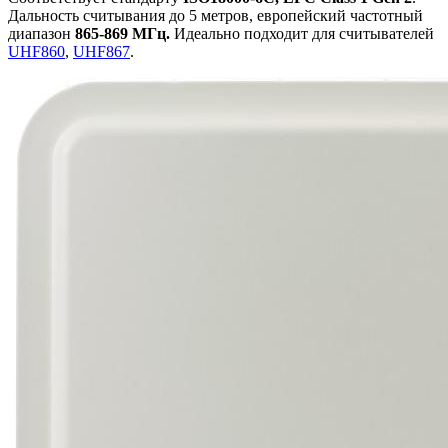
Дальность считывания до 5 метров, европейский частотный
диапазон
865-869 МГц.
Идеально подходит для считывателей
UHF860
,
UHF867
.