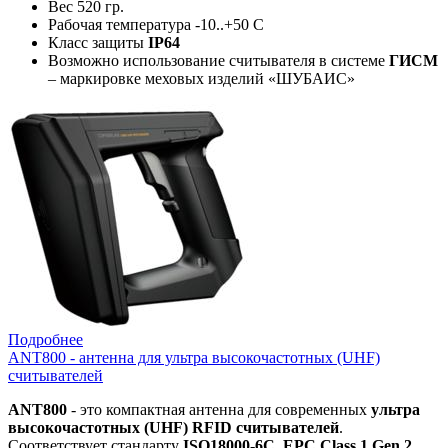
Вес 520 гр.
Рабочая температура -10..+50 C
Класс защиты
IP64
Возможно использование считывателя в системе
ГИСМ
– маркировке меховых изделий «ШУБАИС»
Подробнее
ANT800 - антенна для ультра высокочастотных (UHF)
считывателей
ANT800
- это компактная антенна для современных
ультра
высокочастотных (UHF) RFID считывателей
.
Соответствует стандарту
ISO18000-6C, EPC Class 1 Gen 2
.