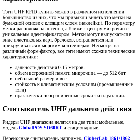
Тэги UHF RFID купить можно в различном исполнении.
Большинство из них, что мы привыкли видеть это метки на
бумажной основе с клеящим слоем (наклейки). По периметру
метки расположена антенна, а ближе к центру микрочип с
уникальным идентификатором. Метки могут выпускаться в
виде пластиковых карт, брелоков, встраиваться или
прикручиваться к морским контейнерам. Несмотря на
различный форм-фактор, все тэги имеют схожие технические
характеристики:
дальность действия 0-15 метров.
объем встроенной памяти микрочипа — до 512 бит.
небольшой размер и вес.
стойкость к климатическим условиям (промышленные
тэги)
практически неограниченные сроки эксплуатации.
Считыватель UHF дальнего действия
Ридеры UHF диапазона делятся на два типа: мобильные,
модель
GlobalPOS SD60RT
и стационарные.
Переносные считыватели, например,
CipherLab 1861/1862