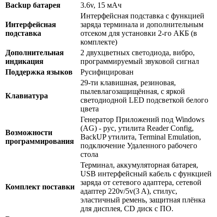
Backup батарея
3.6v, 15 мАч
Интерфейсная подставка с функцией
Интерфейсная
заряда терминала и дополнительным
подставка
отсеком для установки 2-го АКБ (в
комплекте)
Дополнительная
2 двухцветных светодиода, вибро,
индикация
программируемый звуковой сигнал
Поддержка языков
Русифицирован
29-ти клавишная, резиновая,
пылевлагозащищённая, с яркой
Клавиатура
светодиодной LED подсветкой белого
цвета
Генератор Приложений под Windows
(AG) - рус, утилита Reader Config,
Возможности
BackUP утилита, Terminal Emulation,
программирования
подключение Удаленного рабочего
стола
Терминал, аккумуляторная батарея,
USB интерфейсный кабель c функцией
заряда от сетевого адаптера, сетевой
Комплект поставки
адаптер 220v/5v(3 A), стилус,
эластичный ремень, защитная плёнка
для дисплея, CD диск с ПО.