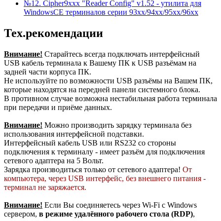
№12. Cipher9xхx "Reader Config" v1.52 - утилита для
WindowsCE терминалов серии 93хх/94хх/95хх/96хх
Тех.рекомендации
Внимание!
Старайтесь всегда подключать интерфейсный
USB кабель терминала к Вашему ПК к USB разъёмам на
задней части корпуса ПК.
Не используйте по возможности USB разъёмы на Вашем ПК,
которые находятся на передней панели системного блока.
В противном случае возможна нестабильная работа терминала
при передачи и приёме данных.
Внимание!
Можно производить зарядку терминала без
использования интерфейсной подставки.
Интерфейсный кабель USB или RS232 со стороны
подключения к терминалу - имеет разъём для подключения
сетевого адаптера на 5 Вольт.
Зарядка производиться только от сетевого адаптера!
От
компьютера, через USB интерфейс, без внешнего питания -
терминал не заряжается.
Внимание!
Если Вы соединяетесь через Wi-Fi с Windows
сервером,
в режиме удалённого рабочего стола (RDP)
,