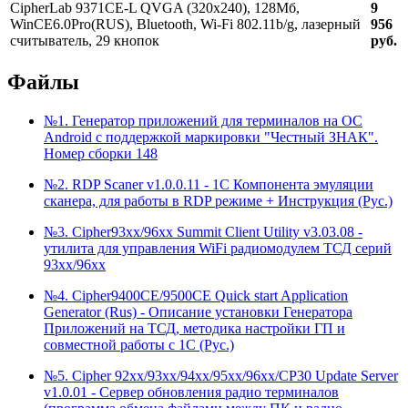
CipherLab 9371CE-L QVGA (320x240), 128Mб,
9
WinCE6.0Pro(RUS), Bluetooth, Wi-Fi 802.11b/g, лазерный
956
считыватель, 29 кнопок
руб.
Файлы
№1. Генератор приложений для терминалов на ОС
Android с поддержкой маркировки "Честный ЗНАК".
Номер сборки 148
№2. RDP Scaner v1.0.0.11 - 1C Компонента эмуляции
сканера, для работы в RDP режиме + Инструкция (Рус.)
№3. Cipher93xx/96xx Summit Client Utility v3.03.08 -
утилита для управления WiFi радиомодулем ТСД серий
93хх/96xx
№4. Cipher9400CE/9500CE Quick start Application
Generator (Rus) - Описание установки Генератора
Приложений на ТСД, методика настройки ГП и
совместной работы с 1С (Рус.)
№5. Cipher 92xx/93xx/94xx/95xx/96xx/CP30 Update Server
v1.0.01 - Сервер обновления радио терминалов