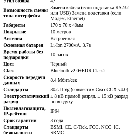
Угол обзора
47°
Замена кабеля (если подставка RS232
Возможность смены
или USB) Замена подставки (если
типа интерфейса
Модем, Ethernet)
Габариты
170 х 70 х 40мм
Покрытие
10 метров
Антенна
Встроенная
Основная батарея
Li-Ion 2700мА, 3.7в
Время работы без
10 часов
подзарядки
Цвет
Чёрный
Class
Bluetooth v2.0+EDR Class2
Скорость передачи
8.4 Мбит/сек
данных
Стандарты
802.11b/g (совместим CiscoCCX v4.0)
Электростатический
± 8 кВ прямой разряд, ± 15 кВ разряд
разряд
по воздуху
Пылевлагозащита,
IP64
IP-рейтинг
Срок гарантии
3 года
Стандарты
BSMI, CE, C-Tick, FCC, NCC, IC,
безопасности
SRMC