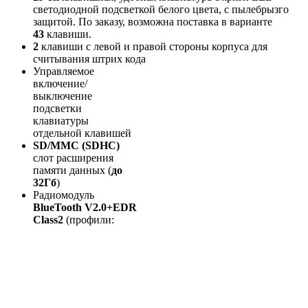
светодиодной подсветкой белого цвета, c пылебрызго
защитой. По заказу, возможна поставка в варианте
43
клавиши.
2
клавиши с левой и правой стороны корпуса для
считывания штрих кода
Управляемое
включение/
выключение
подсветки
клавиатуры
отдельной клавишей
SD/MMC
(SDHC)
cлот расширения
памяти данных (
до
32Гб
)
Радиомодуль
BlueTooth V2.0+EDR
Class2
(профили: