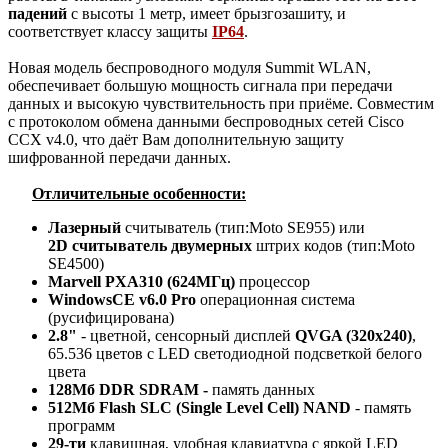
падений
с высоты 1 метр, имеет брызгозашиту, и
соответствует классу защиты
IP64
.
Новая модель беспроводного модуля Summit WLAN,
обеспечивает большую мощность сигнала при передачи
данных и высокую чувствительность при приёме. Совместим
с протоколом обмена данными беспроводных сетей Cisco
CCX v4.0, что даёт Вам дополнительную защиту
шифрованной передачи данных.
Отличительные особенности:
Лазерный
считыватель (тип:Moto SE955) или
2D считыватель двумерных
штрих кодов (тип:Moto
SE4500)
Marvell PXA310 (624МГц)
процессор
WindowsCE v6.0
Pro
операционная система
(русифицирована)
2.8"
- цветной, сенсорный дисплей
QVGA (320x240)
,
65.536 цветов c LED светодиодной подсветкой белого
цвета
128Мб DDR SDRAM -
память данных
512Мб Flash SLC (Single Level Cell) NAND
- память
программ
29-ти
клавишная, удобная клавиатура с яркой LED