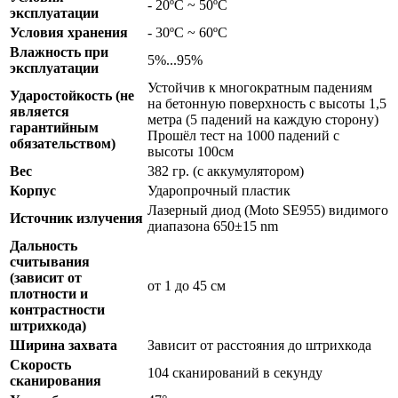
- 20ºC ~ 50ºC
эксплуатации
Условия хранения
- 30ºC ~ 60ºC
Влажность при
5%...95%
эксплуатации
Устойчив к многократным падениям
Ударостойкость (не
на бетонную поверхность с высоты 1,5
является
метра (5 падений на каждую сторону)
гарантийным
Прошёл тест на 1000 падений с
обязательством)
высоты 100см
Вес
382 гр. (с аккумулятором)
Корпус
Ударопрочный пластик
Лазерный диод (Moto SE955) видимого
Источник излучения
диапазона 650±15 nm
Дальность
считывания
(зависит от
от 1 до 45 см
плотности и
контрастности
штрихкода)
Ширина захвата
Зависит от расстояния до штрихкода
Скорость
104 сканирований в секунду
сканирования