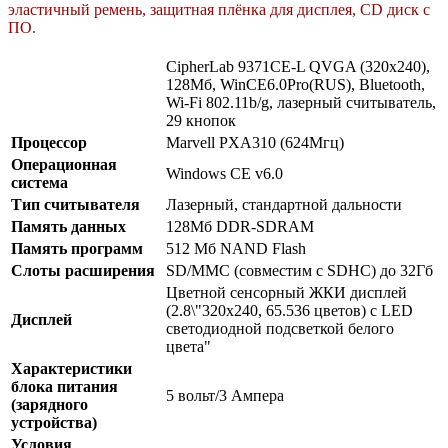
эластичный ремень, защитная плёнка для дисплея, CD диск с
ПО.
CipherLab 9371CE-L QVGA (320x240),
128Mб, WinCE6.0Pro(RUS), Bluetooth,
Wi-Fi 802.11b/g, лазерный считыватель,
29 кнопок
Процессор
Marvell PXA310 (624Мгц)
Операционная
Windows CE v6.0
система
Тип считывателя
Лазерный, стандартной дальности
Память данных
128Мб DDR-SDRAM
Память программ
512 Mб NAND Flash
Слоты расширения
SD/MMC (совместим с SDHC) до 32Гб
Цветной сенсорный ЖКИ дисплей
(2.8\"320x240, 65.536 цветов) c LED
Дисплей
светодиодной подсветкой белого
цвета"
Характеристики
блока питания
5 вольт/3 Aмпера
(зарядного
устройства)
Условия