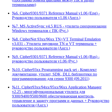
(программа обмена файлами между ПК и радио
терминалами)
№6. Cipher9301/9371 Reference Manual v1.06 (Eng) -
Руководство пользователя v1.06 (Англ.)
№7. MS ActiveSync v4.5 RUS - утилита синхронизации
Windows терминалов с ПК (Рус.)
№8. CipherNet 93xx/96xx TN+VT Terminal Emulation
v3.031 - Утилита эмуляции TN и VT терминала +
руководство пользователя (Англ.)
№9. Cipher9301/9371 Reference Manual v1.06 (Rus) -
руководство пользователя v1.06 (Рус.)
№10. Cipher93xx Programming pack set - Комплект
документации, утилит, SDK, DLL библиотеки по
программированию для серии 9300 (09.2011)
№11. Cipher93xx/94xx/95xx/96xx Application Manager
v2.25 - многофункциональная утилита для
9300/9400/9500/9600 обеспечивающая контроль,
управление и защиту программ и данных + Руководство
пользователя (Англ.)