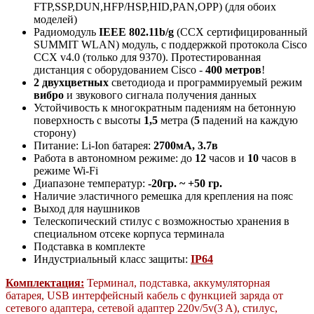
FTP,SSP,DUN,HFP/HSP,HID,PAN,OPP) (для обоих
моделей)
Радиомодуль
IEEE 802.11b/g
(ССХ сертифицированный
SUMMIT WLAN) модуль, с поддержкой протокола Cisco
CCX v4.0 (только для 9370). Протестированная
дистанция c оборудованием Cisco -
400 метров
!
2 двухцветных
светодиода и программируемый режим
вибро
и звукового сигнала получения данных
Устойчивость к многократным падениям на бетонную
поверхность с высоты
1,5
метра (
5
падений на каждую
сторону)
Питание: Li-Ion батарея:
2700мА, 3.7в
Работа в автономном режиме: до
12
часов и
10
часов в
режиме Wi-Fi
Диапазоне температур:
-20гр. ~ +50 гр.
Наличие эластичного ремешка для крепления на пояс
Выход для наушников
Телескопический стилус с возможностью хранения в
специальном отсеке корпуса терминала
Подставка в комплекте
Индустриальный класс защиты:
IP64
Комплектация:
Терминал, подставка, аккумуляторная
батарея, USB интерфейсный кабель c функцией заряда от
сетевого адаптера, сетевой адаптер 220v/5v(3 A), стилус,