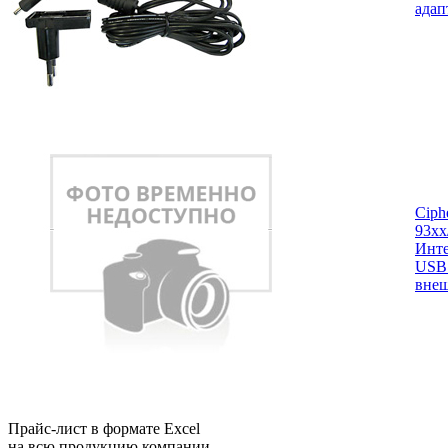
адап
Ciph
93xx
Инте
USB 
внеш
Прайс-лист в формате Excel
на всю продукцию компании