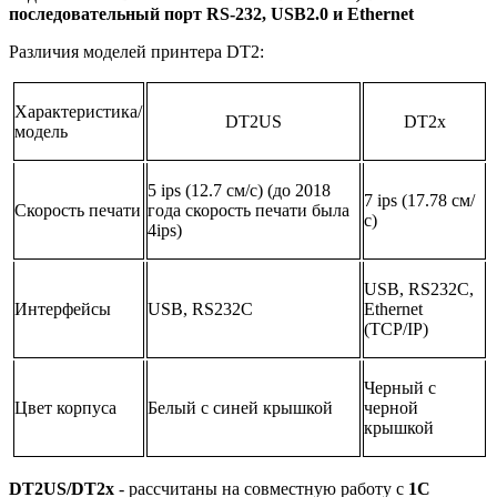
последовательный порт RS-232, USB2.0 и Ethernet
Различия моделей принтера DT2:
Характеристика/
DT2US
DT2x
модель
5 ips (12.7 см/с) (до 2018
7 ips (17.78 см/
Скорость печати
года скорость печати была
с)
4ips)
USB, RS232C,
Интерфейсы
USB, RS232C
Ethernet
(TCP/IP)
Черный с
Цвет корпуса
Белый с синей крышкой
черной
крышкой
DT2US/DT
2x
- рассчитаны на совместную работу с
1С