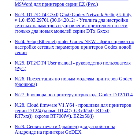
MSWord для принтеров серии EZ (Рус.)
№23. DT2/DT4,G3x0,G5x0 Godex Network Setting Utility
v 1.0.4503.29701 (30.04.2012) - Утилита для настройки
сетевых параметров и управления принтером по сети
(только для новых моделей серии DTx,Gxxx)
№24. Setup Ethernet printer Godex NEW - файл справка по
настройке сетевых параметров принтеров Godex новой
серии
№25. DT2/DT4 User manual - руководство пользователя
(Рус.)
№26. Презентация по новым моделям принтеров Godex
(брошюра)
№27. Брошюра по принтеру штрихкода Godex DT2/DT4
№28. Cloud firmware V1.Y64 - прошивка для принтеров
серии DT2/4 (кроме DT4C), G3x0/5x0, RT2x0,
RT7xx(i)_(кроме RT700iW), EZ2x50(i)
№29. Сервис печати (драйвер) для устройств на
Андроиде на принтеры GoDEX