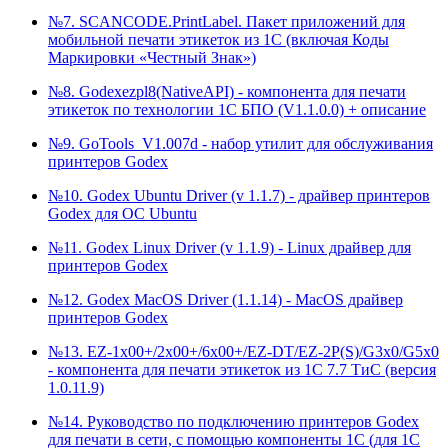
№7. SCANCODE.PrintLabel. Пакет приложений для
мобильной печати этикеток из 1С (включая Коды
Маркировки «Честный Знак»)
№8. Godexezpl8(NativeAPI) - компонента для печати
этикеток по технологии 1С БПО (V1.1.0.0) + описание
№9. GoTools_V1.007d - набор утилит для обслуживания
принтеров Godex
№10. Godex Ubuntu Driver (v 1.1.7) - драйвер принтеров
Godex для ОС Ubuntu
№11. Godex Linux Driver (v 1.1.9) - Linux драйвер для
принтеров Godex
№12. Godex MacOS Driver (1.1.14) - MacOS драйвер
принтеров Godex
№13. EZ-1x00+/2x00+/6x00+/EZ-DT/EZ-2P(S)/G3x0/G5x0
- компонента для печати этикеток из 1С 7.7 ТиС (версия
1.0.11.9)
№14. Руководство по подключению принтеров Godex
для печати в сети, с помощью компоненты 1С (для 1С