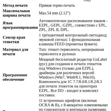
Метод печати
Прямая термо-печать
Максимальная
Max.54 mm (2.12”)
ширина печати
Автоматическое распознавание языков -
Язык
EZPL, GEPL, GZPL, совместимо с EPL,
программирования
ZPL, ZPL II, DPL.
1 трёхцветный контрольный светодиод;
Сенсор края
звуковой сигнал; 1 функциональная
этикетки
клавиша FEED (промотка бумаги)
Материал для
Тип: этикет-термолента, непрерывная
печати
термолента в рулонах
Мощный бесплатный редактор GoLabel
(рус) для создания и печати этикеток
под Windows (только для EZPL),
драйверы для различных версий
Программное
Windows (Win7, Win8/8.1, Win10),
обеспечение
Компонента для 1С 7.7/8.0/8.1/8.2/8.3
для печати этикеток на принтерах
EZPL. Все ПО - входит в комплект
поставки.
11 встроенных шрифтов (включая
OCRA & B), с 8-микратно изменяемыми
по горизонтали и вертикали размерами.