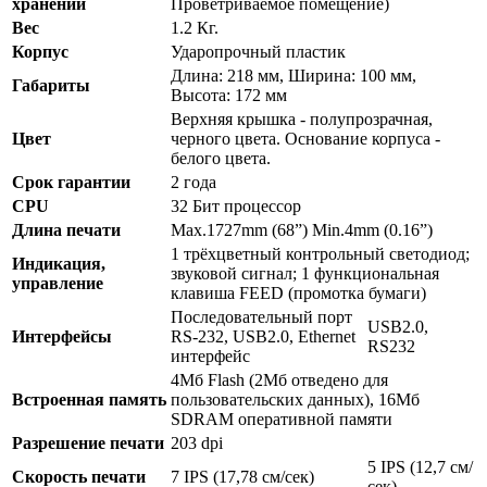
хранении
Проветриваемое помещение)
Вес
1.2 Кг.
Корпус
Ударопрочный пластик
Длина: 218 мм, Ширина: 100 мм,
Габариты
Высота: 172 мм
Верхняя крышка - полупрозрачная,
Цвет
черного цвета. Основание корпуса -
белого цвета.
Срок гарантии
2 года
CPU
32 Бит процессор
Длина печати
Max.1727mm (68”) Min.4mm (0.16”)
1 трёхцветный контрольный светодиод;
Индикация,
звуковой сигнал; 1 функциональная
управление
клавиша FEED (промотка бумаги)
Последовательный порт
USB2.0,
Интерфейсы
RS-232, USB2.0, Ethernet
RS232
интерфейс
4Мб Flash (2Мб отведено для
Встроенная память
пользовательских данных), 16Мб
SDRAM оперативной памяти
Разрешение печати
203 dpi
5 IPS (12,7 см/
Скорость печати
7 IPS (17,78 см/сек)
сек)