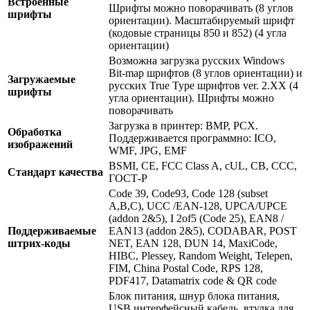
Встроенные
Шрифты можно поворачивать (8 углов
шрифты
ориентации). Масштабируемый шрифт
(кодовые страницы 850 и 852) (4 угла
ориентации)
Возможна загрузка русских Windows
Bit-map шрифтов (8 углов ориентации) и
Загружаемые
русских True Type шрифтов ver. 2.XX (4
шрифты
угла ориентации). Шрифты можно
поворачивать
Загрузка в принтер: BMP, PCX.
Обработка
Поддерживается программно: ICO,
изображений
WMF, JPG, EMF
BSMI, CE, FCC Class A, cUL, СВ, CCC,
Стандарт качества
ГОСТ-Р
Code 39, Code93, Code 128 (subset
A,B,C), UCC /EAN-128, UPCA/UPCE
(addon 2&5), I 2of5 (Code 25), EAN8 /
Поддерживаемые
EAN13 (addon 2&5), CODABAR, POST
штрих-коды
NET, EAN 128, DUN 14, MaxiCode,
HIBC, Plessey, Random Weight, Telepen,
FIM, China Postal Code, RPS 128,
PDF417, Datamatrix code & QR code
Блок питания, шнур блока питания,
USB интерфейсный кабель, втулка для