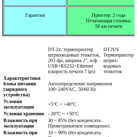
Гарантия
Принтер: 2 года
Печатающая головка:
50 км печати
DT-2х, термопринтер
DT2US
штрихкодовых этикеток,
Термопринтер
203 dpi, ширина 2", и/ф
штрих-
USB+RS232+Ethernet
кодовых
(скорость печати 7 ips)
этикеток
Характеристики
блока питания
Автоопределение напряжения
(зарядного
100~240VAC, 50/60 Hz
устройства)
Условия
+5°C ~ +40°C
эксплуатации
Условия хранения
- 20°C ~ +50°C
Влажность при
30 ~ 85% (без конденсата.
эксплуатации
Проветриваемое помещение)
Влажность при
10 ~ 90% (без конденсата.