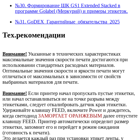
№30. Формирование ШК GS1 Extended Stacked в
программе Golabel (Меркурий) и примеры этикеток.
№31. GoDEX_Гарантийные_обязательства_2025
Тех.рекомендации
Внимание!
Указанные в технических характеристиках
максимальные значения скорости печати достигаются при
использовании стандартных расходных материалов.
Оптимальные значения скорости и яркости печати могут
отличаться от максимальных в зависимости от свойств
выбранных материалов для печати.
Внимание!
Если принтер начал пропускать пустые этикетки,
или начал останавливаться не на точке разрыва между
этикетками, следует откалибровать датчик края этикетки.
Удерживайте клавишу FEED, включите Power и дождитесь,
когда светодиод
ЗАМОРГАЕТ
ОРАНЖЕВЫМ
далее отпустите
клавишу FEED. Принтер автоматически определит размер
этикетки, запомнит его и перейдет в режим ожидания
(готовность к печати).
Это делается каждый раз при установки этикет ленты, у