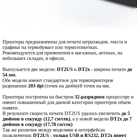
Принтеры предназначены для печати штрихкодов, текста и
графики на термобумаге или термоэтикетках.
Рекомендуются для применения в магазинах, аптеках, на
небольших складах, в офисах.
Выпускается две модели:
DT2US
и
DT2x -
ширина печати
до
54 мм
.
Обе модели имеют стандартное для термопринтеров
разрешение
203 dpi
(точек на дюйм)/8 точек на мм.
Принтеры построены на быстром
32-разрядном
процессоре и
имеют повышенный для данной категории принтеров объем
памяти.
В результате скорость печати DT2US удалось увеличить
до 5
дюймов в секунду (12,7 см/сек)
, а у новой модели
DT2x
до 7
дюймов в секунду (17,78 см/сек)
Так же различие между моделями в интерфейсах
подключения:
DT2US - только USB и RS232, DT2x имеет