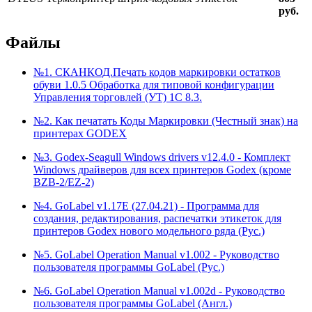
руб.
Файлы
№1. СКАНКОД.Печать кодов маркировки остатков
обуви 1.0.5 Обработка для типовой конфигурации
Управления торговлей (УТ) 1С 8.3.
№2. Как печатать Коды Маркировки (Честный знак) на
принтерах GODEX
№3. Godex-Seagull Windows drivers v12.4.0 - Комплект
Windows драйверов для всех принтеров Godex (кроме
BZB-2/EZ-2)
№4. GoLabel v1.17E (27.04.21) - Программа для
создания, редактирования, распечатки этикеток для
принтеров Godex нового модельного ряда (Рус.)
№5. GoLabel Operation Manual v1.002 - Руководство
пользователя программы GoLabel (Рус.)
№6. GoLabel Operation Manual v1.002d - Руководство
пользователя программы GoLabel (Англ.)