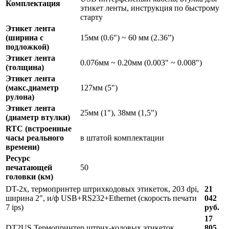
Комплектация
этикет ленты, инструкция по быстрому
старту
Этикет лента
(ширина с
15мм (0.6") ~ 60 мм (2.36”)
подложкой)
Этикет лента
0.076мм ~ 0.20мм (0.003" ~ 0.008")
(толщина)
Этикет лента
(макс.диаметр
127мм (5")
рулона)
Этикет лента
25мм (1"), 38мм (1,5")
(диаметр втулки)
RTC (встроенные
часы реального
в штатой комплектации
времени)
Ресурс
печатающей
50
головки (км)
DT-2х, термопринтер штрихкодовых этикеток, 203 dpi,
21
ширина 2", и/ф USB+RS232+Ethernet (скорость печати
042
7 ips)
руб.
17
DT2US Термопринтер штрих-кодовых этикеток
805