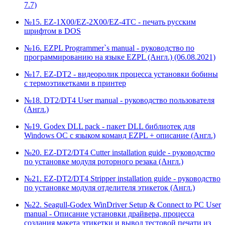
7.7)
№15. EZ-1X00/EZ-2X00/EZ-4TC - печать русским
шрифтом в DOS
№16. EZPL Programmer`s manual - руководство по
программированию на языке EZPL (Англ.) (06.08.2021)
№17. EZ-DT2 - видеоролик процесса установки бобины
с термоэтикетками в принтер
№18. DT2/DT4 User manual - руководство пользователя
(Англ.)
№19. Godex DLL pack - пакет DLL библиотек для
Windows ОС с языком команд EZPL + описание (Англ.)
№20. EZ-DT2/DT4 Cutter installation guide - руководство
по установке модуля роторного резака (Англ.)
№21. EZ-DT2/DT4 Stripper installation guide - руководство
по установке модуля отделителя этикеток (Англ.)
№22. Seagull-Godex WinDriver Setup & Connect to PC User
manual - Описание установки драйвера, процесса
создания макета этикетки и вывод тестовой печати из